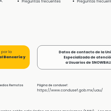
4,
Preguntas frecuentes
Preguntas frecuen
por la
Datos de contacto de la Un
l Bancaria y
Especializada de atenci
a Usuarios de SNOWBAL
 Medios Remotos
Página de condusef:
https://www.condusef.gob.mx/uau/