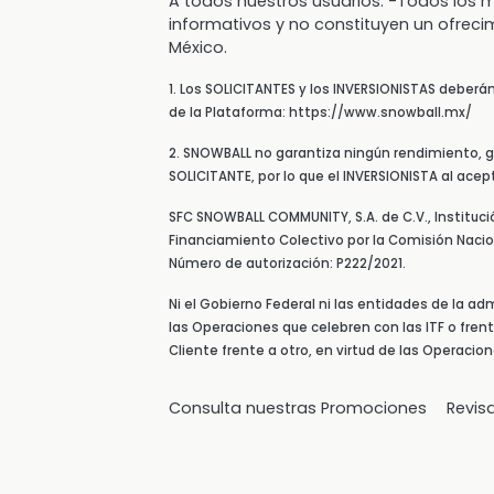
A todos nuestros usuarios: -Todos lo
informativos y no constituyen un ofreci
México.
1. Los SOLICITANTES y los INVERSIONISTAS deberá
de la Plataforma: https://www.snowball.mx/
2. SNOWBALL no garantiza ningún rendimiento, ga
SOLICITANTE, por lo que el INVERSIONISTA al ace
SFC SNOWBALL COMMUNITY, S.A. de C.V., Instituc
Financiamiento Colectivo por la Comisión Nacion
Número de autorización: P222/2021.
Ni el Gobierno Federal ni las entidades de la ad
las Operaciones que celebren con las ITF o fren
Cliente frente a otro, en virtud de las Operacio
Consulta nuestras Promociones
Revis