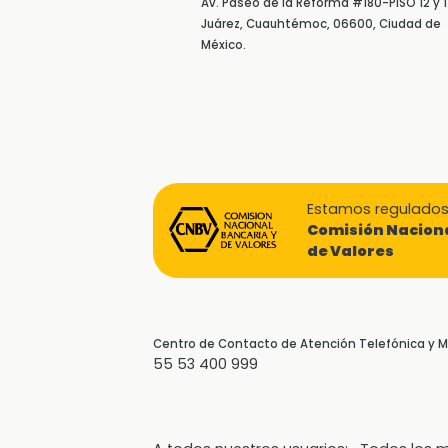
Av. Paseo de la Reforma #180-PISO 12 y 1
Juárez, Cuauhtémoc, 06600, Ciudad de
México.
Estamos regulados 
Comisión Naciona
de Valores
Centro de Contacto de Atención Telefónica y
55 53 400 999