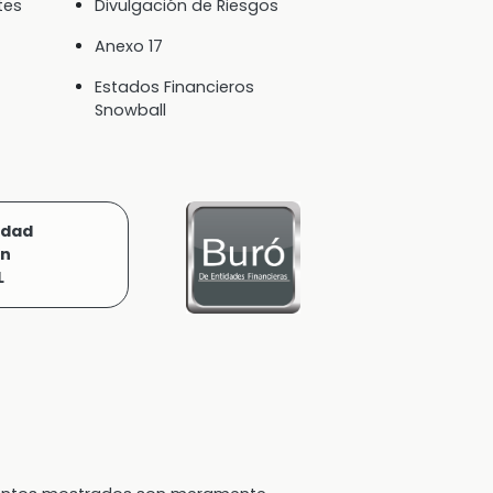
tes
Divulgación de Riesgos
Anexo 17
Estados Financieros
Snowball
idad
ón
L