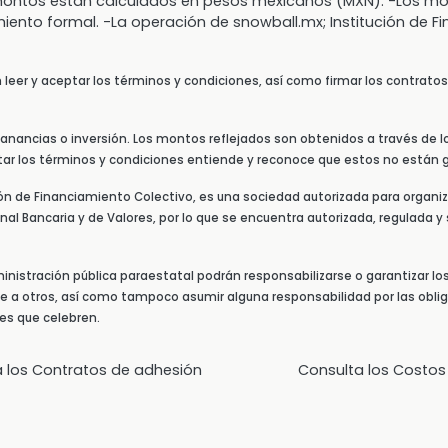
s montos están calculados en pesos mexicanos (MXN). -Los
miento formal. -La operación de snowball.mx; Institución de F
n leer y aceptar los términos y condiciones, así como firmar los contrat
nancias o inversión. Los montos reflejados son obtenidos a través de los
ptar los términos y condiciones entiende y reconoce que estos no están 
ión de Financiamiento Colectivo, es una sociedad autorizada para organiz
al Bancaria y de Valores, por lo que se encuentra autorizada, regulada y 
ministración pública paraestatal podrán responsabilizarse o garantizar lo
te a otros, así como tampoco asumir alguna responsabilidad por las oblig
nes que celebren.
a los Contratos de adhesión
Consulta los Costos