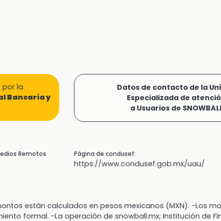
por la
Datos de contacto de la Un
l Bancaria y
Especializada de atenci
a Usuarios de SNOWBAL
 Medios Remotos
Página de condusef:
https://www.condusef.gob.mx/uau/
s montos están calculados en pesos mexicanos (MXN). -Los
miento formal. -La operación de snowball.mx; Institución de F