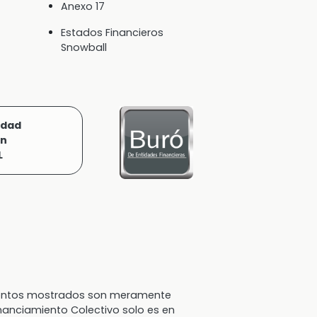
Anexo 17
Estados Financieros
Snowball
idad
ón
L
 montos mostrados son meramente
inanciamiento Colectivo solo es en