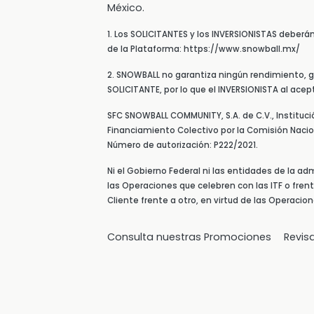
México.
1. Los SOLICITANTES y los INVERSIONISTAS deberá
de la Plataforma: https://www.snowball.mx/
2. SNOWBALL no garantiza ningún rendimiento, ga
SOLICITANTE, por lo que el INVERSIONISTA al ace
SFC SNOWBALL COMMUNITY, S.A. de C.V., Instituc
Financiamiento Colectivo por la Comisión Nacion
Número de autorización: P222/2021.
Ni el Gobierno Federal ni las entidades de la ad
las Operaciones que celebren con las ITF o fren
Cliente frente a otro, en virtud de las Operacio
Consulta nuestras Promociones
Revis