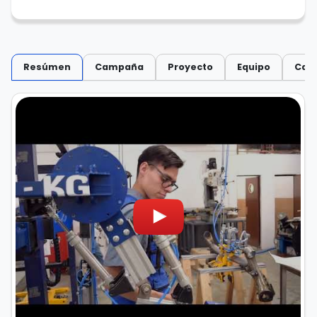
Resúmen
Campaña
Proyecto
Equipo
Capi