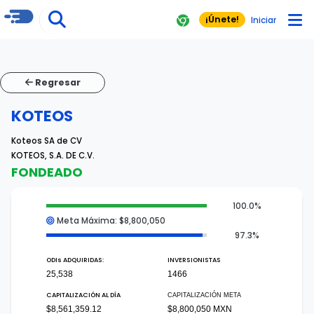
¡Únete!
Iniciar
Regresar
KOTEOS
Koteos SA de CV
KOTEOS, S.A. DE C.V.
FONDEADO
100.0%
Meta Máxima: $8,800,050
97.3%
ODI
s
ADQUIRIDAS:
INVERSIONISTAS
25,538
1466
CAPITALIZACIÓN AL DÍA
CAPITALIZACIÓN META
$8,561,359.12
$8,800,050 MXN