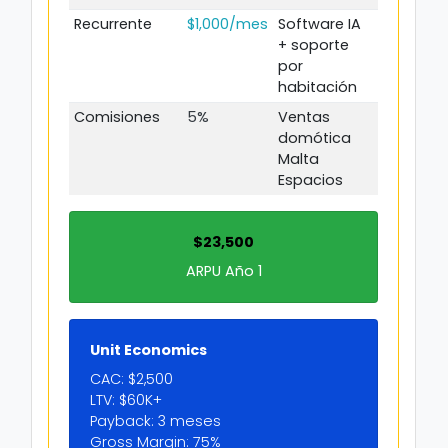
Recurrente
$1,000/mes
Software IA
+ soporte
por
habitación
Comisiones
5%
Ventas
domótica
Malta
Espacios
$23,500
ARPU Año 1
Unit Economics
CAC: $2,500
LTV: $60K+
Payback: 3 meses
Gross Margin: 75%