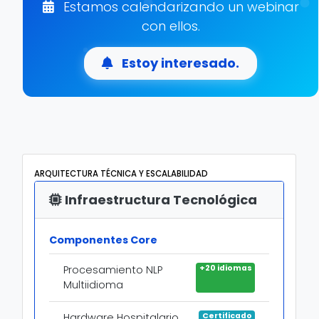
Estamos calendarizando un webinar
con ellos.
Estoy interesado.
ARQUITECTURA TÉCNICA Y ESCALABILIDAD
Infraestructura Tecnológica
Componentes Core
+20 idiomas
Procesamiento NLP
Multiidioma
Certificado
Hardware Hospitalario