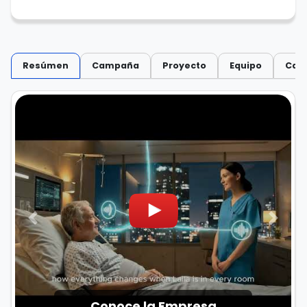
Resúmen
Campaña
Proyecto
Equipo
Capi
Anterior
Siguie
Conoce la Empresa