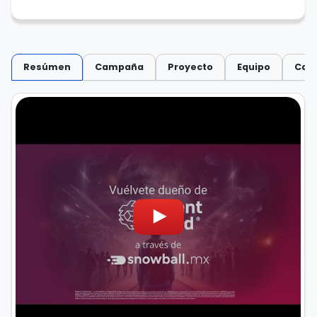
Resúmen
Campaña
Proyecto
Equipo
Capi