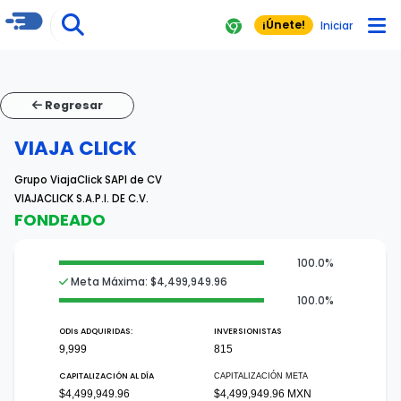
¡Únete!
Iniciar
Regresar
VIAJA CLICK
Grupo ViajaClick SAPI de CV
VIAJACLICK S.A.P.I. DE C.V.
FONDEADO
100.0%
Meta Máxima: $4,499,949.96
100.0%
ODI
s
ADQUIRIDAS:
INVERSIONISTAS
9,999
815
CAPITALIZACIÓN AL DÍA
CAPITALIZACIÓN META
$4,499,949.96
$4,499,949.96 MXN