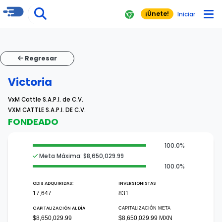
¡Únete!
Iniciar
Regresar
Victoria
VxM Cattle S.A.P.I. de C.V.
VXM CATTLE S.A.P.I. DE C.V.
FONDEADO
100.0%
Meta Máxima: $8,650,029.99
100.0%
ODI
s
ADQUIRIDAS:
INVERSIONISTAS
17,647
831
CAPITALIZACIÓN AL DÍA
CAPITALIZACIÓN META
$8,650,029.99
$8,650,029.99 MXN