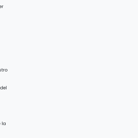
er
stro
 del
 la