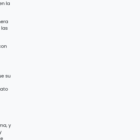
en la
nera
 las
 con
ue su
rato
ma, y
y
le