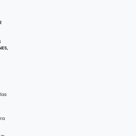
E
S
NES,
 las
ara