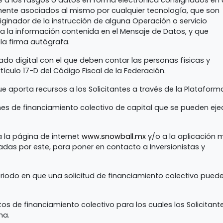
re a los rasgos o datos en forma electrónica consignados en 
ente asociados al mismo por cualquier tecnología, que son
originador de la instrucción de alguna Operación o servicio
ba la información contenida en el Mensaje de Datos, y que
la firma autógrafa.
cado digital con el que deben contar las personas físicas y
tículo 17-D del Código Fiscal de la Federación.
e aporta recursos a los Solicitantes a través de la Plataform
nes de financiamiento colectivo de capital que se pueden eje
a la página de internet
www.snowball.mx
y/o a la aplicación m
das por este, para poner en contacto a Inversionistas y
riodo en que una solicitud de financiamiento colectivo pued
tos de financiamiento colectivo para los cuales los Solicitant
ma.