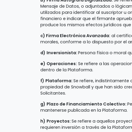
b)
Firma Autógrafa Digitalizada:
Se refie
Mensaje de Datos, o adjuntados o lógicam
utilizados para identificar al suscriptor u 
financiero e indicar que el firmante aprue
produce los mismos efectos jurídicos que 
c) Firma Electrónica Avanzada:
al certifi
morales, conforme a lo dispuesto por el ar
d)
Inversionista:
Persona física o moral qu
e)
Operaciones:
Se refiere a las operacio
dentro de la Plataforma.
f)
Plataforma:
Se refiere, indistintamente 
propiedad de Snowball y que han sido crea
Solicitantes.
g)
Plazo de Financiamiento Colectivo:
Pe
mantenerse publicada en la Plataforma.
h)
Proyectos:
Se refiere a aquellos proyec
requieren inversión a través de la Platafor