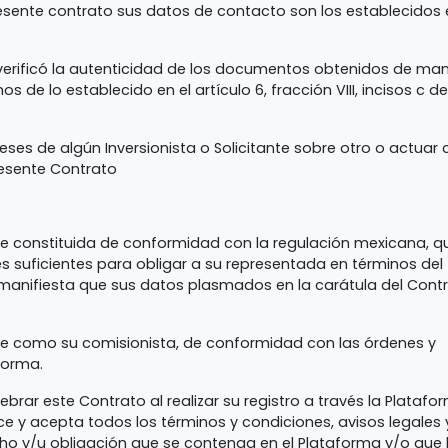
esente contrato sus datos de contacto son los establecidos 
 y verificó la autenticidad de los documentos obtenidos de ma
os de lo establecido en el artículo 6, fracción VIII, incisos c de
reses de algún Inversionista o Solicitante sobre otro o actuar
presente Contrato
 constituida de conformidad con la regulación mexicana, q
s suficientes para obligar a su representada en términos del
 manifiesta que sus datos plasmados en la carátula del Cont
e como su comisionista, de conformidad con las órdenes y
forma.
rar este Contrato al realizar su registro a través la Platafor
 y acepta todos los términos y condiciones, avisos legales 
cho y/u obligación que se contenga en el Plataforma y/o que 