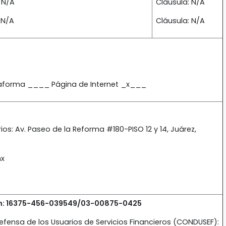
 N/A
Cláusula: N/A
 N/A
Cláusula: N/A
ataforma ____ Página de Internet _x___
os: Av. Paseo de la Reforma #180-PISO 12 y 14, Juárez,
mx
m:
16375-456-039549/03-00875-0425
efensa de los Usuarios de Servicios Financieros (CONDUSEF):