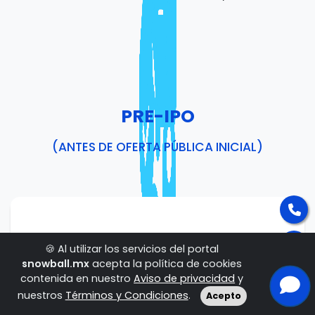
PRE-IPO
(ANTES DE OFERTA PÚBLICA INICIAL)
¿Qué es pre-IPO?
🍪 Al utilizar los servicios del portal
snowball.mx
acepta la política de cookies
Pre = antes y IPO = initial public offering
contenida en nuestro
Aviso de privacidad
y
Es la oportunidad para invertir en una
nuestros
Términos y Condiciones
.
Acepto
empresa antes de que salga a cotizar en la