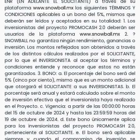
ENR (EN ADELANTE EL SOLICITANTE) a través de su
plataforma
www.snowball.mx
los siguientes TÉRMINOS Y
CONDICIONES aplicables a un bono del 5%, mismos que
deberán ser leídos y aceptados en su totalidad:
1.
Los
inversionistas del proyecto PROMOCASH 2.0 deberán ser
usuarios de la plataforma
www.snowball.mx
2.
?
SNOWBALL no garantiza ningún rendimiento, ganancias o
inversión. Los montos reflejados son obtenidos a través
de los distintos cálculos realizados por el SOLICITANTE,
por lo que el INVERSIONISTA al aceptar los términos y
condiciones entiende y reconoce que estos no están
garantizados.
3.
BONO:
a.
El porcentaje del bono será del
5% (cinco por ciento), mismo que es un monto adicional
que otorgará el SOLICITANTE a sus INVERSIONISTAS.
b.
El
porcentaje será anual y estará calculado sobre el monto
de inversión efectiva que el inversionista haya realizado
en el Proyecto.
c.
Vigencia:
a partir de las 00:00:00 horas
del 15 de octubre de 2024 y hasta las 23:59:59 horas del
19 de octubre de 2024.
d.
Este bono únicamente aplica
para los inversionistas del proyecto PROMOCASH 2.0,
perteneciente al SOLICITANTE.
e.
El bono será aplicable
siempre y cuando el compromiso de inversión se