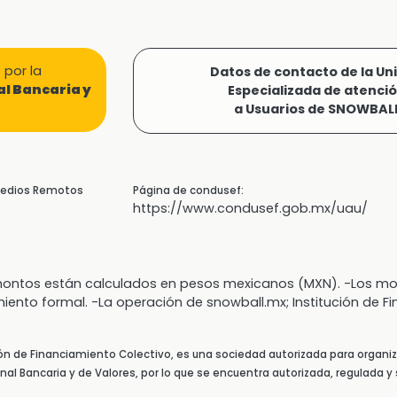
por la
Datos de contacto de la Un
l Bancaria y
Especializada de atenci
a Usuarios de SNOWBAL
 Medios Remotos
Página de condusef:
https://www.condusef.gob.mx/uau/
s montos están calculados en pesos mexicanos (MXN). -Los
miento formal. -La operación de snowball.mx; Institución de F
ión de Financiamiento Colectivo, es una sociedad autorizada para organiz
al Bancaria y de Valores, por lo que se encuentra autorizada, regulada y 