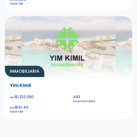
Valor ODI
INMOBILIARIA
Yim Kimil
$1,322,090
493
MXN
Inversionistas
$141.40
MXN
Valor ODI