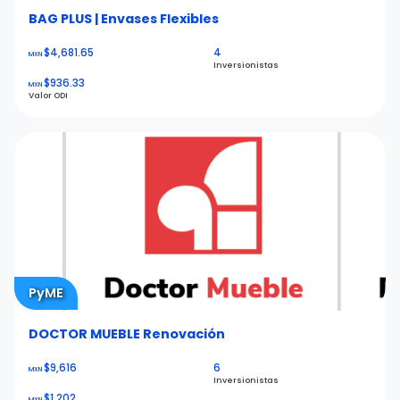
BAG PLUS | Envases Flexibles
$4,681.65
4
MXN
Inversionistas
$936.33
MXN
Valor ODI
PyME
DOCTOR MUEBLE Renovación
$9,616
6
MXN
Inversionistas
$1,202
MXN