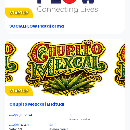
STARTUP
SOCIALFLOW Plataforma
STARTUP
Chupito Mexcal | El Ritual
$21,692.64
13
MXN
Inversionistas
$504.48
23
MXN
Valor ODI
# días cierre