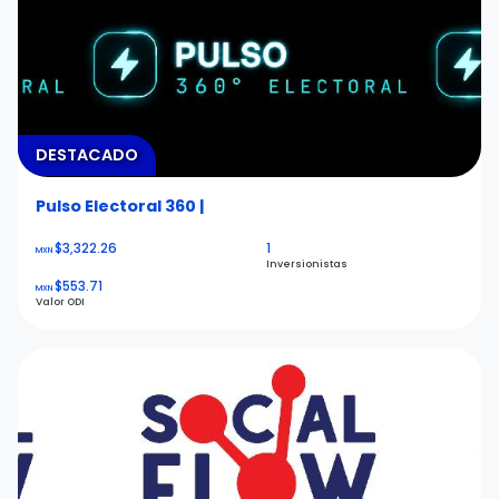
DESTACADO
Pulso Electoral 360 |
$3,322.26
1
MXN
Inversionistas
$553.71
MXN
Valor ODI