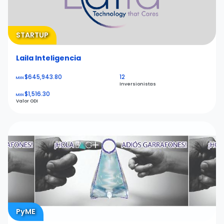
STARTUP
Laila Inteligencia
$645,943.80
12
MXN
Inversionistas
$1,516.30
MXN
Valor ODI
PyME