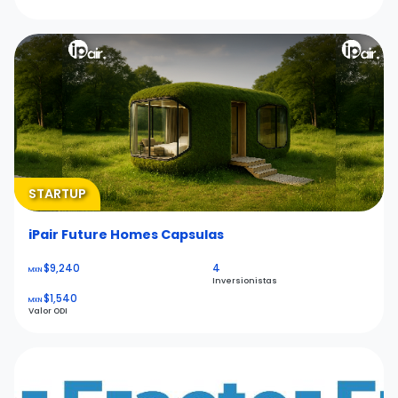
STARTUP
iPair Future Homes Capsulas
$9,240
4
MXN
Inversionistas
$1,540
MXN
Valor ODI