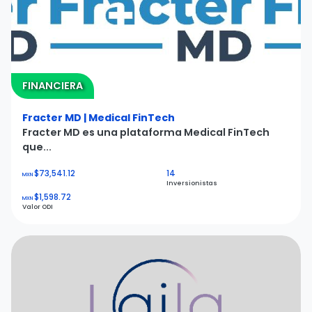
FINANCIERA
Fracter MD | Medical FinTech
Fracter MD es una plataforma Medical FinTech
que...
$73,541.12
14
MXN
Inversionistas
$1,598.72
MXN
Valor ODI