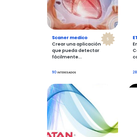
Scaner medico
E
5
Crear una aplicación
E
que pueda detectar
C
fácilmente...
c
90
28
INTERESADOS