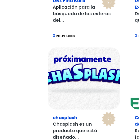
DBZ Find Balls
D
28
Aplicación para la
E
búsqueda de las esferas
D
del...
q
0
0
INTERESADOS
I
chasplash
C
28
Chasplash es un
d
producto que está
S
diseñado...
f