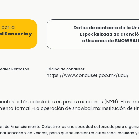
por la
Datos de contacto de la Un
l Bancaria y
Especializada de atenci
a Usuarios de SNOWBAL
 Medios Remotos
Página de condusef:
https://www.condusef.gob.mx/uau/
s montos están calculados en pesos mexicanos (MXN). -Los
miento formal. -La operación de snowball.mx; Institución de F
ión de Financiamiento Colectivo, es una sociedad autorizada para organiz
al Bancaria y de Valores, por lo que se encuentra autorizada, regulada y 