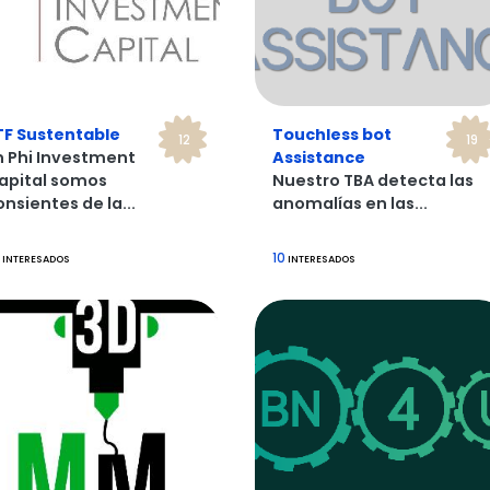
TF Sustentable
Touchless bot
12
19
n Phi Investment
Assistance
apital somos
Nuestro TBA detecta las
onsientes de la...
anomalías en las...
10
INTERESADOS
INTERESADOS