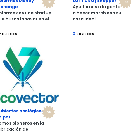
olarmax Money
LOTE UNO | Shopper
28
28
xchange
Ayudamos a la gente
olarmax es una startup
a hacer match con su
ue busca innovar en el...
casa ideal....
0
NTERESADOS
INTERESADOS
ubiertos ecológicos
28
e pet
omos pioneros en la
abricación de