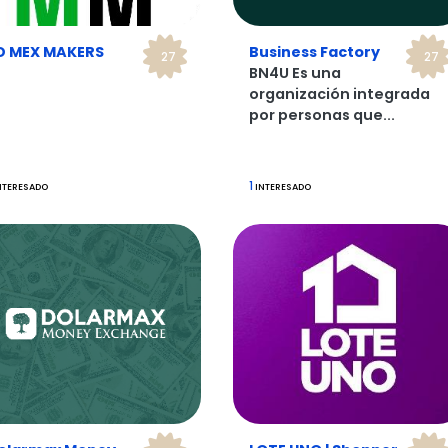
D MEX MAKERS
Business Factory
27
27
BN4U Es una
organización integrada
por personas que...
1
NTERESADO
INTERESADO