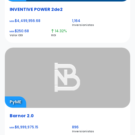
INVENTIVE POWER 2de2
$4,499,956.68
1,164
MXN
Inversionistas
$250.68
14.32%
MXN
Valor ODI
ROI
PyME
Barnor 2.0
$6,999,975.15
896
MXN
Inversionistas