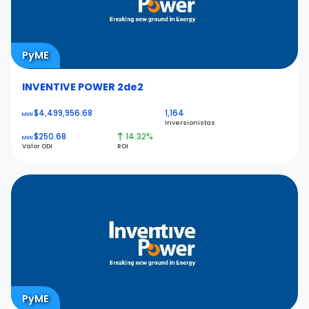
PyME
INVENTIVE POWER 2de2
$4,499,956.68
1,164
MXN
Inversionistas
$250.68
14.32%
MXN
Valor ODI
ROI
PyME