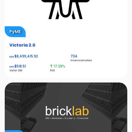
PyME
Victoria 2.0
$8,499,415.92
734
MXN
Inversionistas
$518.51
17.39%
MXN
Valor ODI
ROI