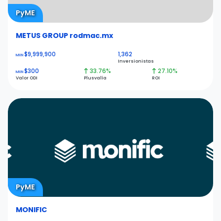
PyME
METUS GROUP rodmac.mx
$9,999,900
1,362
MXN
Inversionistas
$300
33.76%
27.10%
MXN
Valor ODI
Plusvalía
ROI
PyME
MONIFIC