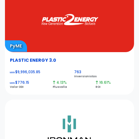
PyME
PLASTIC ENERGY 3.0
$9,996,035.85
763
MXN
Inversionistas
$776.15
4.13%
16.61%
MXN
Valor ODI
Plusvalía
ROI