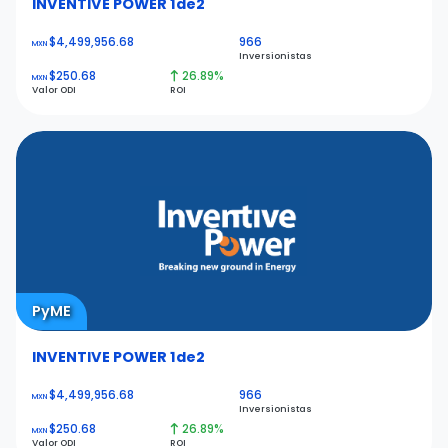
INVENTIVE POWER 1de2
$4,499,956.68
966
MXN
Inversionistas
$250.68
26.89%
MXN
Valor ODI
ROI
PyME
INVENTIVE POWER 1de2
$4,499,956.68
966
MXN
Inversionistas
$250.68
26.89%
MXN
Valor ODI
ROI