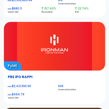
$11,999,860.84
819
MXN
Inversionistas
$680.11
157.40%
22.74%
MXN
Valor ODI
Plusvalía
ROI
PyME
PRE IPO RAPPI
$2,421,555.90
539
MXN
Inversionistas
$464.79
MXN
Valor ODI