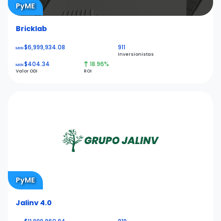
PyME
Bricklab
$6,999,934.08
911
MXN
Inversionistas
$404.34
18.96%
MXN
Valor ODI
ROI
PyME
Jalinv 4.0