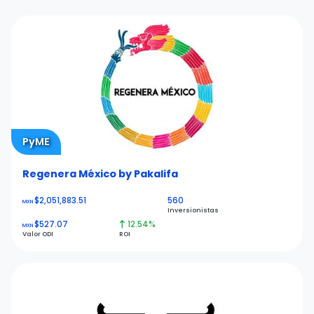
PyME
Regenera México by Pakalifa
$2,051,883.51
560
MXN
Inversionistas
$527.07
12.54%
MXN
Valor ODI
ROI