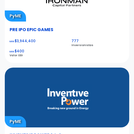
PyME
PRE IPO EPIC GAMES
$3,944,400
777
MXN
Inversionistas
$400
MXN
Valor ODI
PyME