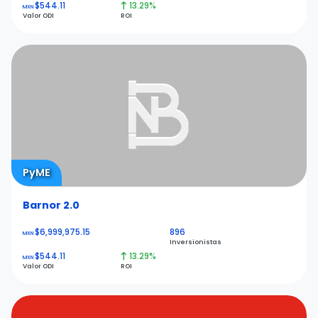
$544.11
13.29%
MXN
Valor ODI
ROI
PyME
Barnor 2.0
$6,999,975.15
896
MXN
Inversionistas
$544.11
13.29%
MXN
Valor ODI
ROI