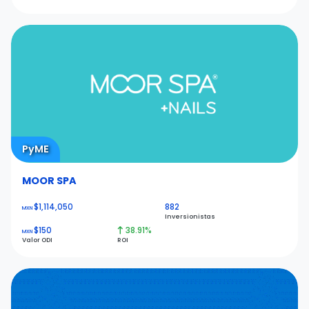
PyME
MOOR SPA
$1,114,050
882
MXN
Inversionistas
$150
38.91%
MXN
Valor ODI
ROI