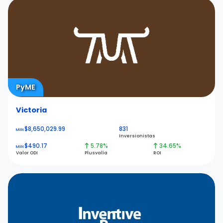
PyME
Victoria
$8,650,029.99
831
MXN
Inversionistas
$490.17
5.78%
34.65%
MXN
Valor ODI
Plusvalía
ROI