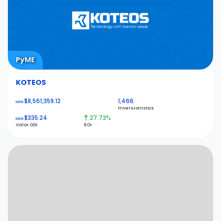
PyME
KOTEOS
$8,561,359.12
1,466
MXN
Inversionistas
$335.24
27.73%
MXN
Valor ODI
ROI