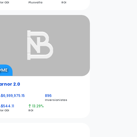
lor ODI
Plusvalía
ROI
yME
arnor 2.0
$6,999,975.15
896
N
Inversionistas
$544.11
13.29%
N
lor ODI
ROI