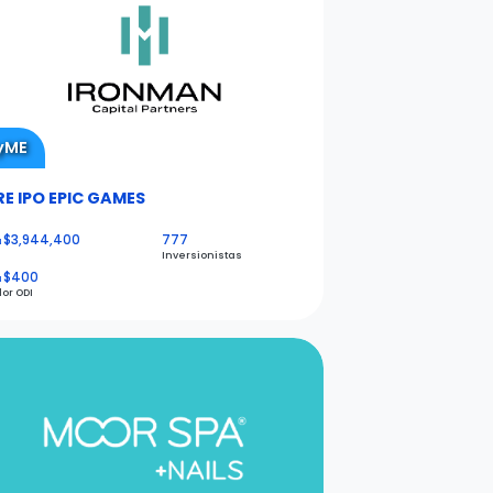
yME
RE IPO EPIC GAMES
$3,944,400
777
N
Inversionistas
$400
N
lor ODI