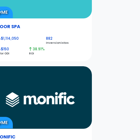
yME
OOR SPA
$1,114,050
882
N
Inversionistas
$150
38.91%
N
lor ODI
ROI
yME
ONIFIC