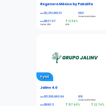
Regenera México by Pakalifa
$2,051,883.51
560
MXN
Inversionistas
$527.07
12.54%
MXN
Valor ODI
ROI
PyME
Jalinv 4.0
$11,999,860.84
819
MXN
Inversionistas
$680.11
157.40%
22.74%
MXN