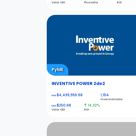
Valor ODI
Plusvalía
ROI
PyME
INVENTIVE POWER 2de2
$4,499,956.68
1,164
MXN
Inversionistas
$250.68
14.32%
MXN
Valor ODI
ROI