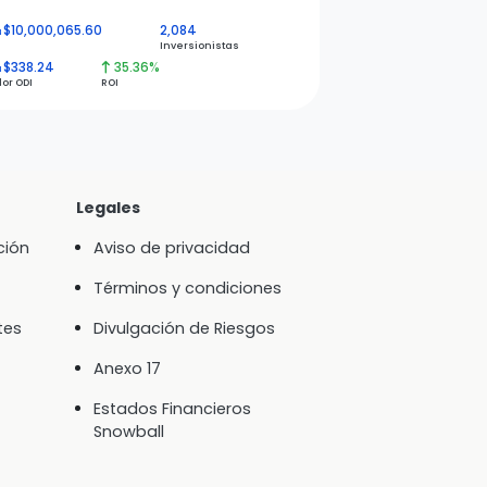
$10,000,065.60
2,084
N
Inversionistas
$338.24
35.36%
N
lor ODI
ROI
Legales
ción
Aviso de privacidad
Términos y condiciones
tes
Divulgación de Riesgos
Anexo 17
Estados Financieros
Snowball