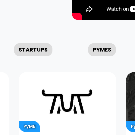
STARTUPS
PYMES
PyME
P