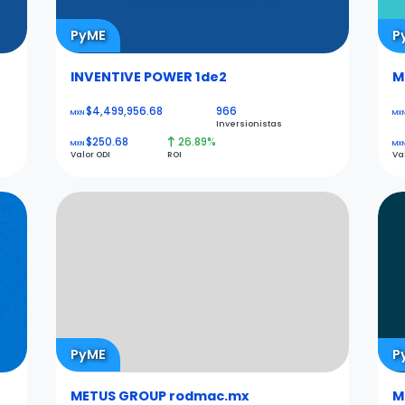
PyME
P
INVENTIVE POWER 1de2
M
$4,499,956.68
966
MXN
MX
Inversionistas
$250.68
26.89%
MXN
MX
Valor ODI
ROI
Va
PyME
P
METUS GROUP rodmac.mx
M