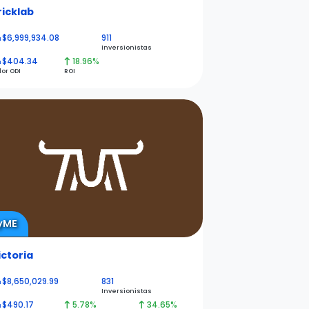
ricklab
$6,999,934.08
911
N
Inversionistas
$404.34
18.96%
N
lor ODI
ROI
yME
ictoria
$8,650,029.99
831
N
Inversionistas
$490.17
5.78%
34.65%
N