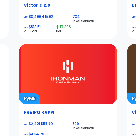
Victoria 2.0
B
$8,499,415.92
734
MXN
MX
Inversionistas
$518.51
17.39%
MXN
MX
Valor ODI
ROI
Va
PyME
P
PRE IPO RAPPI
V
$2,421,555.90
539
MXN
MX
Inversionistas
$464.79
MXN
MX