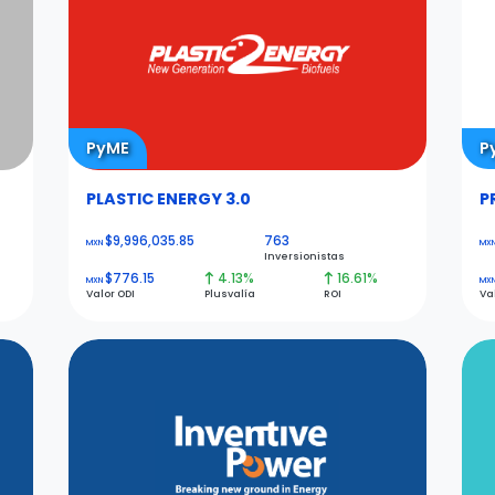
PyME
P
PLASTIC ENERGY 3.0
P
$9,996,035.85
763
MXN
MX
Inversionistas
$776.15
4.13%
16.61%
MXN
MX
Valor ODI
Plusvalía
ROI
Va