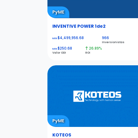
PyME
INVENTIVE POWER 1de2
$4,499,956.68
966
MXN
Inversionistas
$250.68
26.89%
MXN
Valor ODI
ROI
PyME
KOTEOS