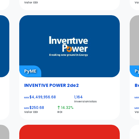
Valor ODI
Va
PyME
P
INVENTIVE POWER 2de2
B
$4,499,956.68
1,164
MXN
MX
Inversionistas
$250.68
14.32%
MXN
MX
Valor ODI
ROI
Va