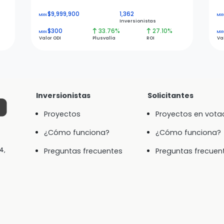
$9,999,900
1,362
MXN
MX
Inversionistas
$300
33.76%
27.10%
MXN
MX
Valor ODI
Plusvalía
ROI
Va
Inversionistas
Solicitantes
Proyectos
Proyectos en vota
¿Cómo funciona?
¿Cómo funciona?
4,
Preguntas frecuentes
Preguntas frecuen