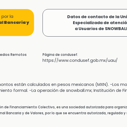
por la
Datos de contacto de la Un
l Bancaria y
Especializada de atenci
a Usuarios de SNOWBAL
 Medios Remotos
Página de condusef:
https://www.condusef.gob.mx/uau/
s montos están calculados en pesos mexicanos (MXN). -Los
miento formal. -La operación de snowball.mx; Institución de F
ión de Financiamiento Colectivo, es una sociedad autorizada para organiz
al Bancaria y de Valores, por lo que se encuentra autorizada, regulada y 