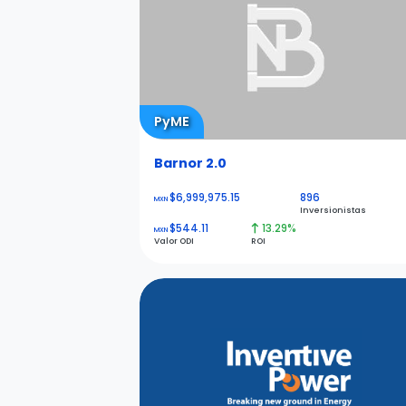
PyME
Barnor 2.0
$6,999,975.15
896
MXN
Inversionistas
$544.11
13.29%
MXN
Valor ODI
ROI