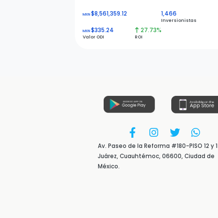
$8,561,359.12
1,466
MXN
Inversionistas
$335.24
27.73%
MXN
Valor ODI
ROI
Av. Paseo de la Reforma #180-PISO 12 y 1
Juárez, Cuauhtémoc, 06600, Ciudad de
México.