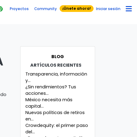
¡Únete ahora!
Proyectos
Community
Iniciar sesión
BLOG
A
ARTÍCULOS RECIENTES
Transparencia, información
y...
¿Sin rendimientos? Tus
acciones...
ado
México necesita más
capital...
Nuevas políticas de retiros
en...
Crowdequity: el primer paso
del...