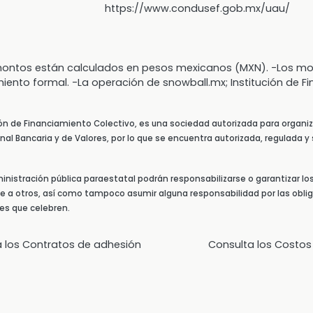
https://www.condusef.gob.mx/uau/
s montos están calculados en pesos mexicanos (MXN). -Los
miento formal. -La operación de snowball.mx; Institución de F
ión de Financiamiento Colectivo, es una sociedad autorizada para organiz
al Bancaria y de Valores, por lo que se encuentra autorizada, regulada y 
ministración pública paraestatal podrán responsabilizarse o garantizar lo
te a otros, así como tampoco asumir alguna responsabilidad por las oblig
nes que celebren.
a los Contratos de adhesión
Consulta los Costos