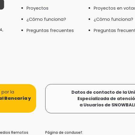
Proyectos
Proyectos en vota
¿Cómo funciona?
¿Cómo funciona?
4,
Preguntas frecuentes
Preguntas frecuen
por la
Datos de contacto de la Un
l Bancaria y
Especializada de atenci
a Usuarios de SNOWBAL
 Medios Remotos
Página de condusef: