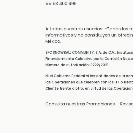
55 53 400 999
A todos nuestros usuarios: -Todos lo
informativos y no constituyen un ofreci
México.
SFC SNOWBALL COMMUNITY, S.A. de C.V., Instituc
Financiamiento Colectivo por la Comisión Nacion
Número de autorización: P222/2021.
Ni el Gobierno Federal ni las entidades de la ad
las Operaciones que celebren con las ITF o fren
Cliente frente a otro, en virtud de las Operacio
Consulta nuestras Promociones
Revis