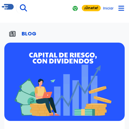
¡Únete!
Iniciar
BLOG